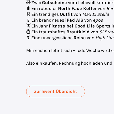
🧸 Zwei
Gutscheine
vom liebevoll kuratie
🧳 Ein robuster
North Face Koffer
von
Ber
👗 Ein trendiges
Outfit
von
Max & Stella
📱 Ein brandneues
iPad A16
von
epos
🏋️ Ein Jahr
Fitness bei Good Life Sports
i
💍 Ein traumhaftes
Brautkleid
von
SI Bra
🌴 Eine unvergessliche
Reise
von
High Life
Mitmachen lohnt sich – jede Woche wird e
Also einkaufen, Rechnung hochladen und 
zur Event Übersicht