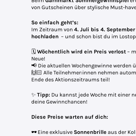
Beim
Garnmarkt Sommergewinnspiel
er
von Gutscheinen über stylische Must-hav
So einfach geht’s:
Im Zeitraum von
4. Juli bis 4. September
hochladen
– und schon bist du im Lostopf
🗓
Wöchentlich wird ein Preis verlost
– m
Neue!
📢 Die aktuellen Wochengewinne werden ü
🙌🏻 Alle Teilnehmer:innen nehmen autom
Ende des Aktionszeitraums teil!
✨
Tipp:
Du kannst jede Woche mit einer n
deine Gewinnchancen!
Diese Preise warten auf dich:
🕶️ Eine exklusive
Sonnenbrille
aus der Kol