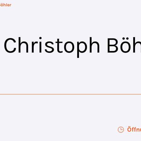
Böhler
. Christoph Böh
Öffn